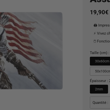
Prix
19,90€
habituel
🖨️ Impre
⚡ Vivez c
🖱️ Foncti
Taille (cm) :
30x60cm
50x100c
Épaisseur :
2mm
Quantité :