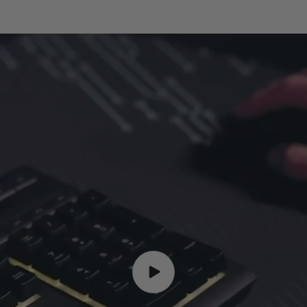
Résistant e
ses détails 
Choisissez 
donnez à vo
dominer cha