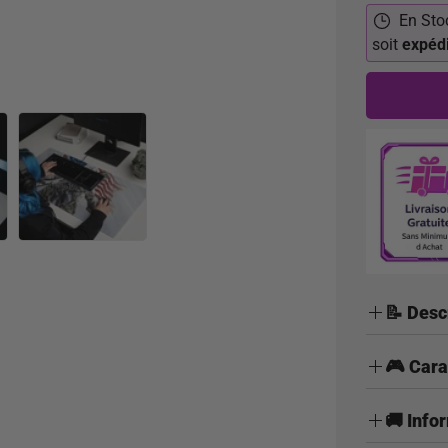
En Sto
soit
expéd
📝 Desc
Tapis
🎮 Cara
Patrio
🎯 Glisse u
🚚 Info
Surface en
Préci