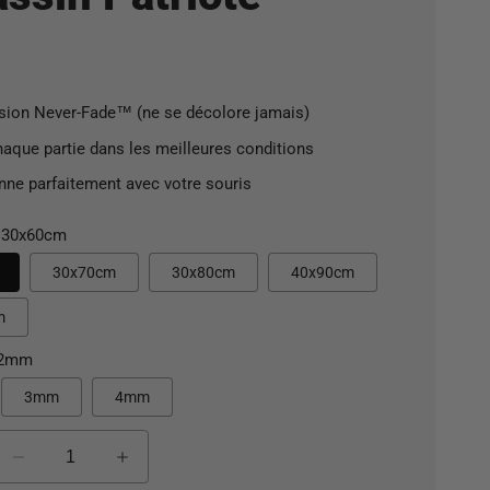
ssion Never-Fade™ (ne se décolore jamais)
haque partie dans les meilleures conditions
onne parfaitement avec votre souris
30x60cm
30x70cm
30x80cm
40x90cm
m
2mm
3mm
4mm
Réduire
Augmenter
la
la