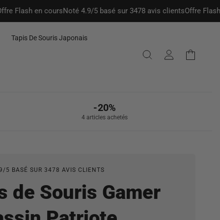
lash en cours
Noté 4.9/5 basé sur 3478 avis clients
Offre Flash en co
Tapis De Souris Japonais
Connexion
Panier
-20%
4 articles achetés
9/5 BASÉ SUR 3478 AVIS CLIENTS
s de Souris Gamer
ssin Patriote