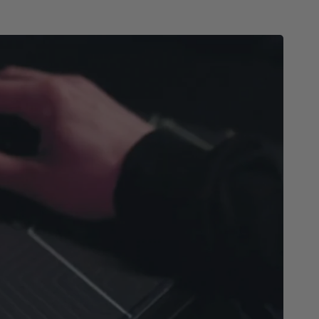
t facile à nettoyer, il conserve son rendu premium et
visuels au fil du temps.
le
Tapis de Souris Gamer Assassin Patriote
et
tre setup une touche héroïque, puissante et prête à
que partie.