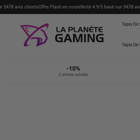
et passer
avis clients
Offre Flash en cours
Noté 4.9/5 basé sur 3478 avis clie
au
contenu
Tapis De 
Tapis De 
-10%
2 articles achetés