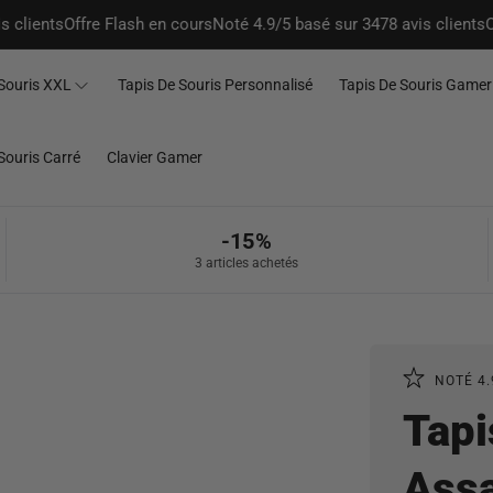
nts
Offre Flash en cours
Noté 4.9/5 basé sur 3478 avis clients
Offre F
Souris XXL
Tapis De Souris Personnalisé
Tapis De Souris Gamer
Souris Carré
Clavier Gamer
-15%
3 articles achetés
NOTÉ 4.
Tapi
Assa