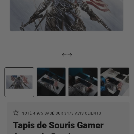
Ouvrir
le
média
4
dans
une
fenêtre
modale
NOTÉ 4.9/5 BASÉ SUR 3478 AVIS CLIENTS
Tapis de Souris Gamer