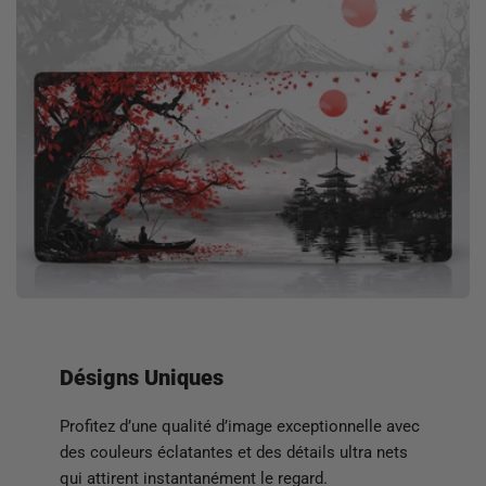
moderne. Que vous soyez passionné d’univers
historiques, de guerres stratégiques ou de héros
silencieux, ce design apporte une vraie identité à votre
espace.
Surface optimisée : glisse fluide et contrôle
précis
Conçu pour la performance, ce tapis offre une surface
agréable qui améliore le suivi de votre souris. Il est
idéal pour les FPS, battle royale, jeux d’action et
compétitifs, où chaque mouvement doit être rapide et
précis. La glisse est régulière, le contrôle est net, et
vos micro-ajustements deviennent plus efficaces,
même pendant les sessions les plus intenses.
Désigns Uniques
Confort, stabilité et durabilité au quotidien
Profitez d’une qualité d’image exceptionnelle avec
des couleurs éclatantes et des détails ultra nets
Grâce à sa base antidérapante, le tapis reste
qui attirent instantanément le regard.