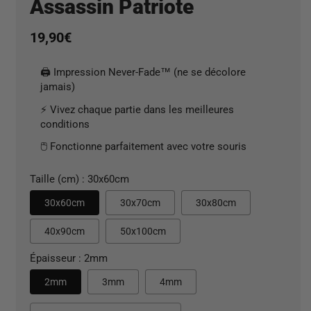
Assassin Patriote
Prix
19,90€
habituel
🖨️ Impression Never-Fade™ (ne se décolore
jamais)
⚡ Vivez chaque partie dans les meilleures
conditions
🖱️ Fonctionne parfaitement avec votre souris
Taille (cm) :
30x60cm
30x60cm
30x70cm
30x80cm
40x90cm
50x100cm
Épaisseur :
2mm
2mm
3mm
4mm